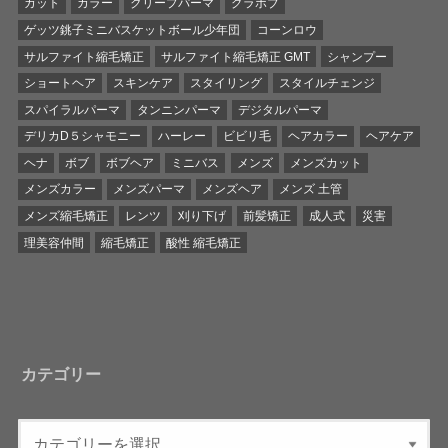
カット
カラー
クリープパーマ
グラボブ
ゲッツ銚子ミニバスケットボール少年団
コーンロウ
サルファイト縮毛矯正
サルファイト縮毛矯正 GMT
シャンプー
ショートヘア
スキンケア
スタイリング
スタイルチェンジ
スパイラルパーマ
タンニンパーマ
デジタルパーマ
デリカD５シャモニー
ハーレー
ビビリ毛
ヘアカラー
ヘアケア
ヘナ
ボブ
ボブヘア
ミニバス
メンズ
メンズカット
メンズカラー
メンズパーマ
メンズヘア
メンズ 土管
メンズ縮毛矯正
レンツ
刈り下げ
前髪矯正
成人式
災害
理美容仲間
縮毛矯正
酸性 縮毛矯正
カテゴリー