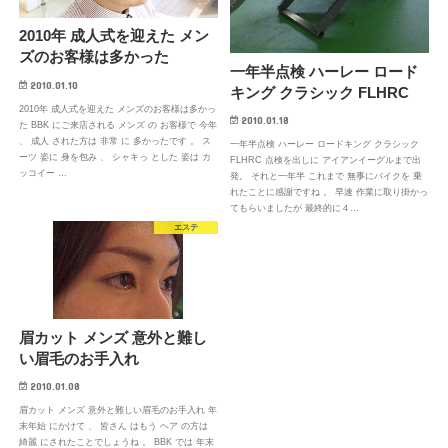
2010年 成人式を迎えた メン
ズのお客様は多かった
一年半点検 ハーレー ロード
2010.01.10
キング クラシック FLHRC
2010年 成人式を迎えた メンズのお客様は多かっ
2010.01.18
た BBK にご来店される メンズ の お客様で 今年
、 成人 された方は 非常 に 多かったです 。 ス
一年半点検 ハーレー ロードキング クラシック
ーツ 姿に 身を包み 、 シャキっ とした 姿は カ
FLHRC 点検を出しに アイアンイーグルまで出
ッコイー …
発。 それと一年半 これまで 無事にバイクを 乗
れたことに感謝ですね 。 早速 作業に取り掛かっ
てもらいましたが 最終的に４…
エステ
眉カット メンズ 意外と難し
い眉毛のお手入れ
2010.01.08
眉カット メンズ 意外と難しい眉毛のお手入れ 年
末年始 にかけて 、 皆さん はもう ヘア の方は
綺麗 にされたことでしょうね 。 BBK では 年末