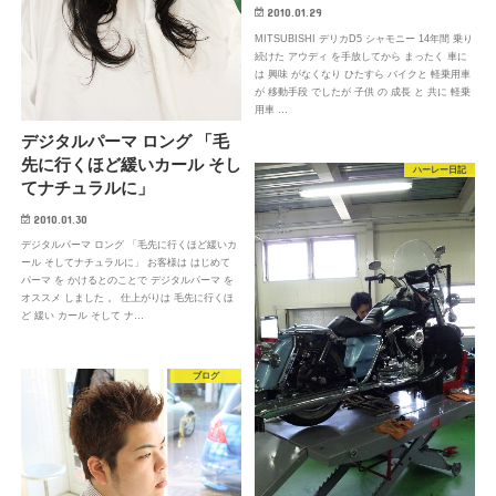
2010.01.29
MITSUBISHI デリカD5 シャモニー 14年間 乗り
続けた アウディ を手放してから まったく 車に
は 興味 がなくなり ひたすら バイクと 軽乗用車
が 移動手段 でしたが 子供 の 成長 と 共に 軽乗
用車 …
デジタルパーマ ロング 「毛
先に行くほど緩いカール そし
ハーレー日記
てナチュラルに」
2010.01.30
デジタルパーマ ロング 「毛先に行くほど緩いカ
ール そしてナチュラルに」 お客様は はじめて
パーマ を かけるとのことで デジタルパーマ を
オススメ しました 。 仕上がりは 毛先に行くほ
ど 緩い カール そして ナ…
ブログ