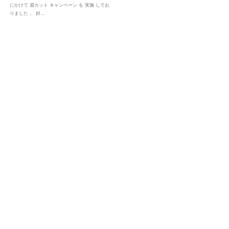
にかけて 眉カット キャンペーン を 実施 してお
りました 。 好…