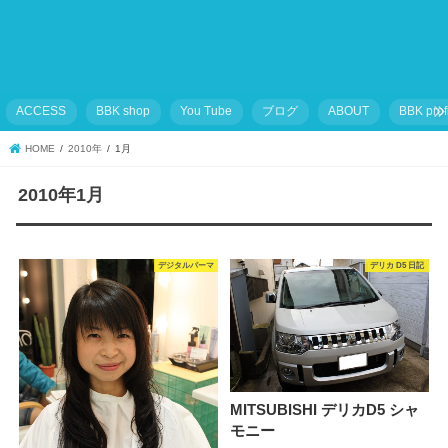
ACCESS
BBK shop
You Tube
ブログ
ABOUT
BBK prof
HOME
2010年
1月
2010年1月
デジタルパーマ
デリカ D5 日記
MITSUBISHI デリカD5 シャ
モニー