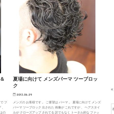
正＆
夏場に向けて メンズパーマ ツーブロッ
ク
«
2013.06.29
で フ
メンズの お客様です 。 ご要望は パーマ 。 夏場に向けて メンズ
 、
パーマ ツーブロック 出された 画像が これですが 、 ヘアスタイ
ではの
ルが クローズアップ されてる 訳でもなく トータル的な ファッ