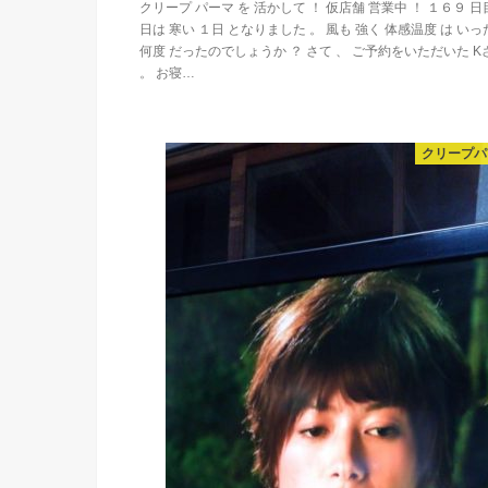
クリープ パーマ を 活かして ！ 仮店舗 営業中 ！ １６９ 日
日は 寒い １日 となりました 。 風も 強く 体感温度 は いっ
何度 だったのでしょうか ？ さて 、 ご予約をいただいた K
。 お寝…
クリープパ