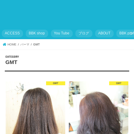
ACCESS
BBK shop
You Tube
ブログ
ABOUT
BBK prof
HOME
パーマ
GMT
GMT
GMT
GMT