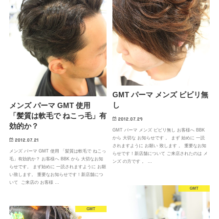
GMT パーマ メンズ ビビリ無
し
メンズ パーマ GMT 使用
「髪質は軟毛で ねこっ毛」有
2012.07.29
効的か？
GMT パーマ メンズ ビビリ無し お客様へ BBK
から 大切な お知らせです 。 まず 始めに 一読
2012.07.21
されますように お願い 致します 。 重要なお知
メンズ パーマ GMT 使用 「髪質は軟毛で ねこっ
らせです！新店舗について ご来店されたのは メ
毛」有効的か？ お客様へ BBK から 大切なお知
ンズ の方です 。 …
らせです。 まず始めに 一読されますように お願
い致します。 重要なお知らせです！新店舗につ
いて ご来店の お客様 …
GMT
GMT