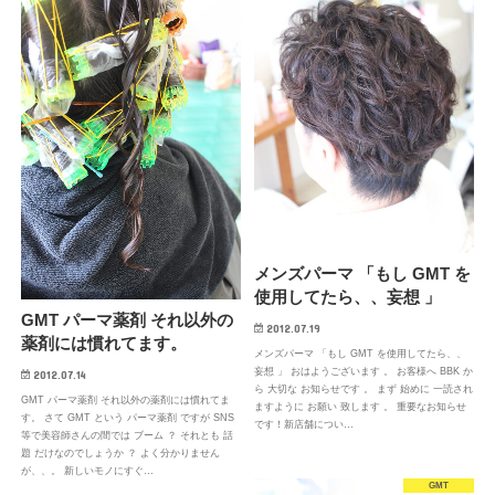
メンズパーマ 「もし GMT を
使用してたら、、妄想 」
GMT パーマ薬剤 それ以外の
2012.07.19
薬剤には慣れてます。
メンズパーマ 「もし GMT を使用してたら、、
妄想 」 おはようございます 。 お客様へ BBK か
2012.07.14
ら 大切な お知らせです 。 まず 始めに 一読され
GMT パーマ薬剤 それ以外の薬剤には慣れてま
ますように お願い 致します 。 重要なお知らせ
す。 さて GMT という パーマ薬剤 ですが SNS
です！新店舗につい…
等で美容師さんの間では ブーム ？ それとも 話
題 だけなのでしょうか ？ よく分かりません
が、、。 新しいモノにすぐ…
GMT