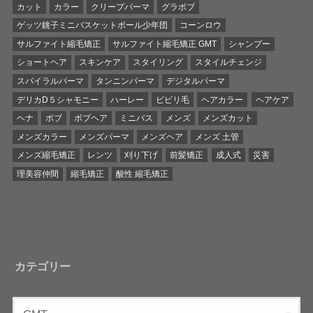
カット
カラー
クリープパーマ
グラボブ
ゲッツ銚子ミニバスケットボール少年団
コーンロウ
サルファイト縮毛矯正
サルファイト縮毛矯正 GMT
シャンプー
ショートヘア
スキンケア
スタイリング
スタイルチェンジ
スパイラルパーマ
タンニンパーマ
デジタルパーマ
デリカD５シャモニー
ハーレー
ビビリ毛
ヘアカラー
ヘアケア
ヘナ
ボブ
ボブヘア
ミニバス
メンズ
メンズカット
メンズカラー
メンズパーマ
メンズヘア
メンズ 土管
メンズ縮毛矯正
レンツ
刈り下げ
前髪矯正
成人式
災害
理美容仲間
縮毛矯正
酸性 縮毛矯正
カテゴリー