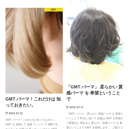
GMT
「GMT パーマ」 柔らかい 質
感パーマ を 希望ということ
GMT パーマ！これだけは 知
で
っておきたい。
2012.07.13
2012.07.12
「GMT パーマ」 柔らかい 質感パーマ を 希望と
いうことで 昨日に 続いて 話題は GMT お客様の
GMT パーマ！これだけは 知っておきたい。
ご要望はと 尋ねると 柔らかい 質感パーマ を 希
GMT を 使用して 金髪 ウィック で 実験です 。
望ということで GMT を使用します 。 ご覧の と