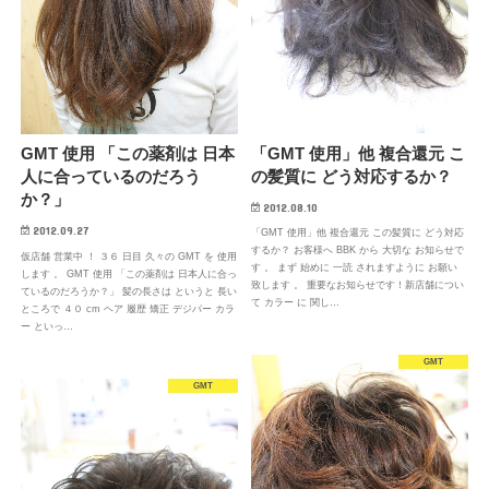
「GMT 使用」他 複合還元 こ
GMT 使用 「この薬剤は 日本
の髪質に どう対応するか？
人に合っているのだろう
か？」
2012.08.10
2012.09.27
「GMT 使用」他 複合還元 この髪質に どう対応
するか？ お客様へ BBK から 大切な お知らせで
仮店舗 営業中 ！ ３６ 日目 久々の GMT を 使用
す 。 まず 始めに 一読 されますように お願い
します 。 GMT 使用 「この薬剤は 日本人に合っ
致します 。 重要なお知らせです！新店舗につい
ているのだろうか？」 髪の長さは というと 長い
て カラー に 関し…
ところで ４０ cm ヘア 履歴 矯正 デジパー カラ
ー といっ…
GMT
GMT