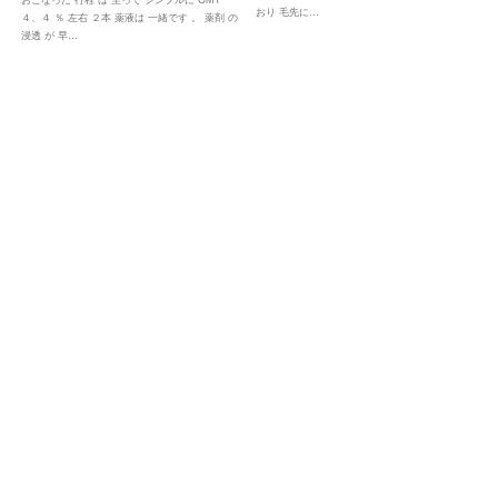
おこなった 行程 は 至って シンプルに GMT
おり 毛先に…
４、４ ％ 左右 ２本 薬液は 一緒です 。 薬剤 の
浸透 が 早…