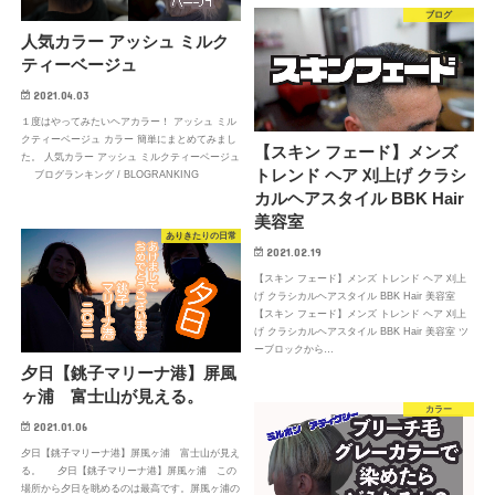
ブログ
人気カラー アッシュ ミルク
ティーベージュ
2021.04.03
１度はやってみたいヘアカラー！ アッシュ ミル
クティーベージュ カラー 簡単にまとめてみまし
【スキン フェード】メンズ
た。 人気カラー アッシュ ミルクティーベージュ
トレンド ヘア 刈上げ クラシ
ブログランキング / BLOGRANKING
カルヘアスタイル BBK Hair
美容室
ありきたりの日常
2021.02.19
【スキン フェード】メンズ トレンド ヘア 刈上
げ クラシカルヘアスタイル BBK Hair 美容室
【スキン フェード】メンズ トレンド ヘア 刈上
げ クラシカルヘアスタイル BBK Hair 美容室 ツ
ーブロックから…
夕日【銚子マリーナ港】屏風
ヶ浦 富士山が見える。
カラー
2021.01.06
夕日【銚子マリーナ港】屏風ヶ浦 富士山が見え
る。 夕日【銚子マリーナ港】屏風ヶ浦 この
場所から夕日を眺めるのは最高です。屏風ヶ浦の