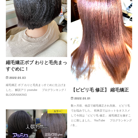
縮毛矯正ボブ わりと毛先まっ
すぐめに！
2022.05.03
縮毛矯正 ボブ わりと毛先まっすぐめに仕上げま
【ビビリ毛 修正】 縮毛矯正
した。 解説アリ youtube ブログランキング /
BLOGRANKING
2022.05.01
数ヶ月前、他店で縮毛矯正され失敗。 ビビリ毛
でお悩みでした。 初来店ではカットをオススメ
カラー
して今回は「ビビリ毛 修正」 縮毛矯正を施すこ
とに致しました。 YouTube ブログランキング
/ B…