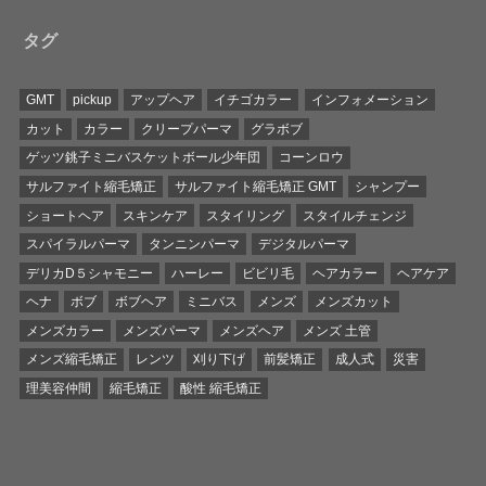
タグ
GMT
pickup
アップヘア
イチゴカラー
インフォメーション
カット
カラー
クリープパーマ
グラボブ
ゲッツ銚子ミニバスケットボール少年団
コーンロウ
サルファイト縮毛矯正
サルファイト縮毛矯正 GMT
シャンプー
ショートヘア
スキンケア
スタイリング
スタイルチェンジ
スパイラルパーマ
タンニンパーマ
デジタルパーマ
デリカD５シャモニー
ハーレー
ビビリ毛
ヘアカラー
ヘアケア
ヘナ
ボブ
ボブヘア
ミニバス
メンズ
メンズカット
メンズカラー
メンズパーマ
メンズヘア
メンズ 土管
メンズ縮毛矯正
レンツ
刈り下げ
前髪矯正
成人式
災害
理美容仲間
縮毛矯正
酸性 縮毛矯正