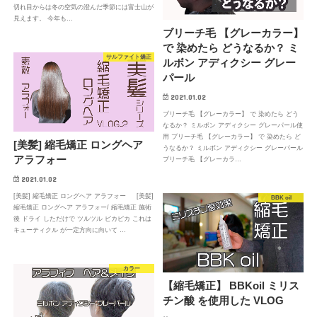
切れ目からは冬の空気の澄んだ季節には富士山が
見えます。 今年も…
ブリーチ毛 【グレーカラー】
で 染めたら どうなるか？ ミ
サルファイト矯正
ルボン アディクシー グレー
パール
2021.01.02
ブリーチ毛 【グレーカラー】 で 染めたら どう
なるか？ ミルボン アディクシー グレーパール使
用 ブリーチ毛 【グレーカラー】 で 染めたら ど
[美髪] 縮毛矯正 ロングヘア
うなるか？ ミルボン アディクシー グレーパール
アラフォー
ブリーチ毛 【グレーカラ…
2021.01.02
[美髪] 縮毛矯正 ロングヘア アラフォー [美髪]
BBK oil
縮毛矯正 ロングヘア アラフォー/ 縮毛矯正 施術
後 ドライ しただけで ツルツル ピカピカ これは
キューティクル が一定方向に向いて …
カラー
【縮毛矯正】 BBKoil ミリス
チン酸 を使用した VLOG