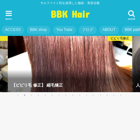
サルファイト剤を使用した施術・美容全般
BBK Hair
menu
search
ACCESS
BBK shop
You Tube
ブログ
ABOUT
BBK prof
グ
ビビり毛修正
【ビビリ毛 修正】 縮毛矯正
人