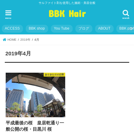
サルファイト剤を使用した施術・美容全般
BBK Hair
menu
search
ACCESS
BBK shop
You Tube
ブログ
ABOUT
BBK prof
HOME
2019年
4月
2019年4月
ありきたりの日常
平成最後の桜 皇居乾通り一
般公開の桜・目黒川 桜