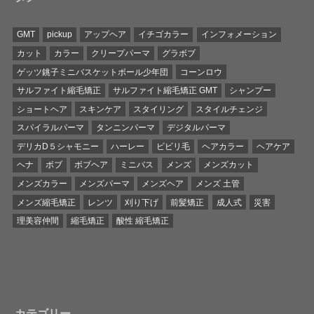
GMT
pickup
アップヘア
イチゴカラー
インフォメーション
カット
カラー
クリープパーマ
グラボブ
ゲッツ銚子ミニバスケットボール少年団
コーンロウ
サルファイト縮毛矯正
サルファイト縮毛矯正 GMT
シャンプー
ショートヘア
スキンケア
スタイリング
スタイルチェンジ
スパイラルパーマ
タンニンパーマ
デジタルパーマ
デリカD５シャモニー
ハーレー
ビビリ毛
ヘアカラー
ヘアケア
ヘナ
ボブ
ボブヘア
ミニバス
メンズ
メンズカット
メンズカラー
メンズパーマ
メンズヘア
メンズ 土管
メンズ縮毛矯正
レンツ
刈り下げ
前髪矯正
成人式
災害
理美容仲間
縮毛矯正
酸性 縮毛矯正
カテゴリー