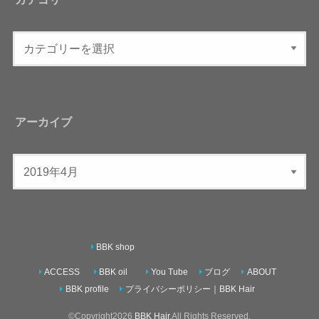
アーカイブ
BBK shop
ACCESS
BBK oil
You Tube
ブログ
ABOUT
BBK profile
プライバシーポリシー｜BBK Hair
©Copyright2026
BBK Hair
.All Rights Reserved.