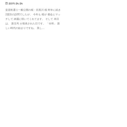
2019.04.04
皇居乾通り一般公開の桜・目黒川 桜 昨年に続き
2度目の訪問でしたが、 今年も 桜が 都会とマッ
チして 綺麗に咲いてくれてます。 そして 本日
は、 新元号 が発表された日です。 「令和」 新
しい時代の始まりですね。 美し…