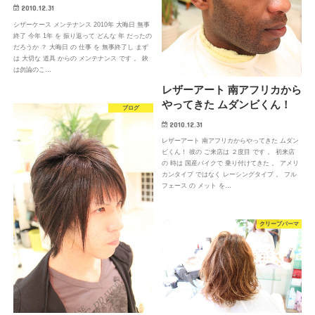
2010.12.31
シザーケース メンテナンス 2010年 大晦日 無事
終了 今年 1年 を 振り返って どんな 年 だったの
だろうか ？ 大晦日 の 仕事 を 無事終了し まず
は 大切な 道具 からの メンテナンス です 。 鋏
は勿論のこ…
レザーアート 南アフリカから
やってきた ムダンビくん！
ブログ
2010.12.31
レザーアート 南アフリカからやってきた ムダン
ビくん！ 彼の ご来店は ２度目 です 。 初来店
の 時は 国産バイクで 乗り付けてきた 。 アメリ
カンタイプ ではなく レーシングタイプ 。 フル
フェース の メット を…
クリープパーマ