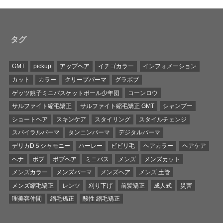
タグ
GMT
pickup
アップヘア
イチゴカラー
インフォメーション
カット
カラー
クリープパーマ
グラボブ
ゲッツ銚子ミニバスケットボール少年団
コーンロウ
サルファイト縮毛矯正
サルファイト縮毛矯正 GMT
シャンプー
ショートヘア
スキンケア
スタイリング
スタイルチェンジ
スパイラルパーマ
タンニンパーマ
デジタルパーマ
デリカD５シャモニー
ハーレー
ビビリ毛
ヘアカラー
ヘアケア
ヘナ
ボブ
ボブヘア
ミニバス
メンズ
メンズカット
メンズカラー
メンズパーマ
メンズヘア
メンズ 土管
メンズ縮毛矯正
レンツ
刈り下げ
前髪矯正
成人式
災害
理美容仲間
縮毛矯正
酸性 縮毛矯正