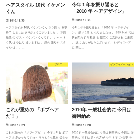
今年１年を振り返ると
ヘアスタイル 10代 イケメン
「2010 年 ヘアデザイン」
くん
2010.12.30
2010.12.30
今年１年を振り返ると 「2010 年 ヘアデザイ
ヘアスタイル 10代 イケメンくん ３０日 も 無事
ン」 残り 1日 と なりましたね 。 BBK Hair では
終了 しました ありがとうございました 。 本日
男女問わず 年齢層 も 幅広く ご支持され ご来店
最後 の ゲスト イケメン くんです 。 いゃ～ １
、 誠に ありがとうございます。 レディスヘア
０代 は やはり 違いますね 。 顔の 張りや スタ
に 関し…
イル は 、、…
ブログ
インフォメーション
これが重めの 「ボブヘア
2010年 一般社会的に 今日は
だ！」
御用納め
2010.12.29
2010.12.28
これが重めの 「ボブヘアだ！」 今年１年も ボブ
2010年 一般社会的に 今日は 御用納め 今日は 御
ヘア が多かったですね～ そうとうな数を 切らせ
用納め ですね 多くの方が 今年 １年 の 仕事 を