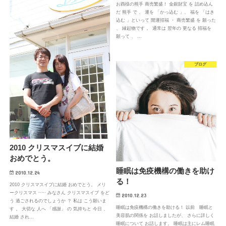
お酉様の熊手 商売繁盛！ 金銀財宝 を 詰め込ん
だ 熊手 で 、 運を 「かっ込む 」、 福を 「はき
込む 」といって 開運招福 ・ 商売繁盛 を 願った
、 縁起物です 。 通常は 翌年の 更なる 招福を
願って 、 …
ブログ
2010 クリスマスイブに結婚
おめでとう。
睡眠は免疫機構の働きを助け
2010.12.24
る！
2010 クリスマスイブに結婚 おめでとう。 メリ
ークリスマス ····· みなさん クリスマスイブ をど
2010.12.23
う 過ごされるのでしょうか ？ 私は こう願いま
睡眠は免疫機構の働きを助ける！ 以前 睡眠と
す 。 大切な 人へ 「感謝」 の 気持ちと 今日 、
美容肌の関係を お話しましたが、 さらに詳しく
結婚 され…
睡眠について お話します。 睡眠は主にレム睡眠