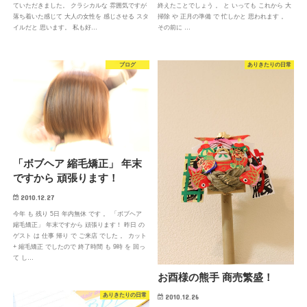
ていただきました。 クラシカルな 雰囲気ですが
終えたことでしょう 。 と いっても これから 大
落ち着いた感じて 大人の女性を 感じさせる スタ
掃除 や 正月の準備 で 忙しかと 思われます 。
イルだと 思います。 私も好…
その前に …
ブログ
ありきたりの日常
「ボブヘア 縮毛矯正」 年末
ですから 頑張ります！
2010.12.27
今年 も 残り 5日 年内無休 です 。 「ボブヘア
縮毛矯正」 年末ですから 頑張ります！ 昨日 の
ゲスト は 仕事 帰り で ご来店 でした 。 カット
+ 縮毛矯正 でしたので 終了時間 も 9時 を 回っ
て し…
お酉様の熊手 商売繁盛！
ありきたりの日常
2010.12.26