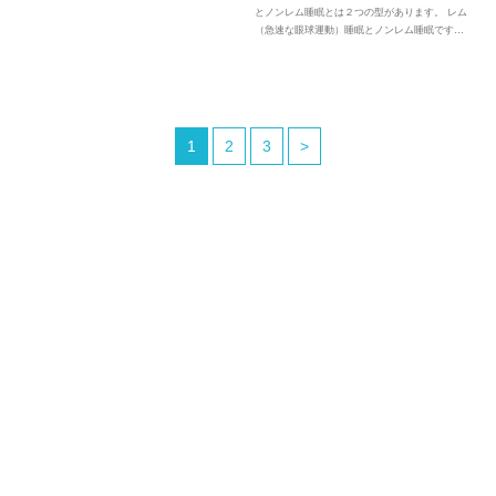
とノンレム睡眠とは２つの型があります。 レム
（急速な眼球運動）睡眠とノンレム睡眠です…
1
2
3
>