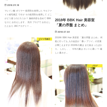
2018.09.18
マレイン酸 ポリマー 処理剤を使用した サルファ
イト縮毛矯正 ですが その処理剤を使用して どこ
がどう違うのだろうか？ 施術内容を含めて BBK
2018年 BBK Hair 美容室
なりに お伝えします。 先日 ブログで お伝えし
「夏の序盤 まとめ」
たとおり JBCアカデミー …
2018.07.22
2018年 BBK Hair 美容室 「夏の序盤 まとめ」 何
ビビり毛修正
処に行っても 人の会話が「暑い アツイ」の言葉
が聞こえますが 2018年の夏は まだ始まったばか
り。 しかし 、、 今年の夏は ホントに暑い 〜 厳
しい暑さが…
ブログ