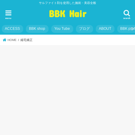
サルファイト剤を使用した施術・美容全般
BBK Hair
menu
search
ACCESS
BBK shop
You Tube
ブログ
ABOUT
BBK prof
HOME
縮毛矯正