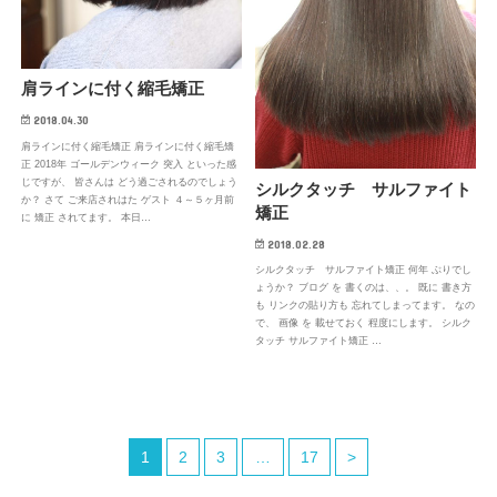
肩ラインに付く縮毛矯正
2018.04.30
肩ラインに付く縮毛矯正 肩ラインに付く縮毛矯
正 2018年 ゴールデンウィーク 突入 といった感
じですが、 皆さんは どう過ごされるのでしょう
シルクタッチ サルファイト
か？ さて ご来店されはた ゲスト ４～５ヶ月前
矯正
に 矯正 されてます。 本日…
2018.02.28
シルクタッチ サルファイト矯正 何年 ぶりでし
ょうか？ ブログ を 書くのは、、。 既に 書き方
も リンクの貼り方も 忘れてしまってます。 なの
で、 画像 を 載せておく 程度にします。 シルク
タッチ サルファイト矯正 …
1
2
3
…
17
>