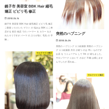
銚子市 美容室 BBK Hair 縮毛
矯正 ビビリ毛 修正
2018.06.16
銚子市 美容室 BBK Hair 縮毛矯正 ビビリ毛 修正
ご新規 いただいた ゲスト の 悩みは BBK にご来
店する 前日 他店 での パーマー ＆ カラー をさ
突然のハプニング
れたそうですが パーマ の 入りが強く 毛先 の 手
触…
2018.06.04
突然の ハプニング エコ給湯器 突然の ハプニン
グ エコ給湯器 月日 が経つ のは 早い ものです
サルファイト矯正
お店 を リニューアル して 5年 が 経ちました。
サロンワーク において さほど 不備 は感じませ
んでしたが 思わぬ…
サルファイト矯正