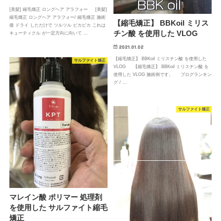
[美髪] 縮毛矯正 ロングヘア アラフォー [美髪]
縮毛矯正 ロングヘア アラフォー/ 縮毛矯正 施術
【縮毛矯正】 BBKoil ミリス
後 ドライ しただけで ツルツル ピカピカ これは
チン酸 を使用した VLOG
キューティクル が一定方向に向いて …
2021.01.02
【縮毛矯正】 BBKoil ミリスチン酸 を使用した
サルファイト矯正
VLOG 【縮毛矯正】 BBKoil ミリスチン酸 を
使用した VLOG 施術例です。 ブログランキン
グ / …
サルファイト矯正
マレイン酸 ポリマー 処理剤
を使用した サルファイト縮毛
矯正