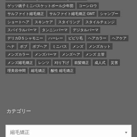
ゲッツ銚子ミニバスケットボール少年団
コーンロウ
サルファイト縮毛矯正
サルファイト縮毛矯正 GMT
シャンプー
ショートヘア
スキンケア
スタイリング
スタイルチェンジ
スパイラルパーマ
タンニンパーマ
デジタルパーマ
デリカD５シャモニー
ハーレー
ビビリ毛
ヘアカラー
ヘアケア
ヘナ
ボブ
ボブヘア
ミニバス
メンズ
メンズカット
メンズカラー
メンズパーマ
メンズヘア
メンズ 土管
メンズ縮毛矯正
レンツ
刈り下げ
前髪矯正
成人式
災害
理美容仲間
縮毛矯正
酸性 縮毛矯正
カテゴリー