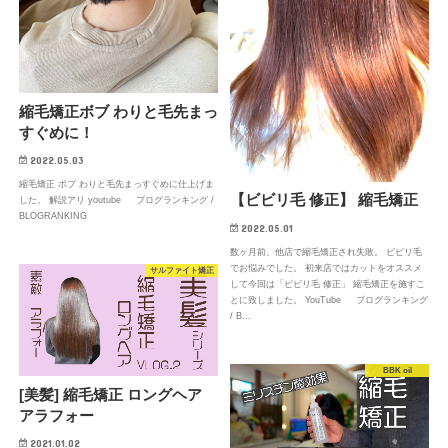
縮毛矯正ボブ わりと毛先まっ
すぐめに！
2022.05.03
縮毛矯正 ボブ わりと毛先まっすぐめに仕上げま
【ビビリ毛 修正】 縮毛矯正
した。 解説アリ youtube ブログランキング /
BLOGRANKING
2022.05.01
数ヶ月前、他店で縮毛矯正され失敗。 ビビリ毛
でお悩みでした。 初来店ではカットをオススメ
サルファイト矯正
して今回は「ビビリ毛 修正」 縮毛矯正を施すこ
とに致しました。 YouTube ブログランキング
/ B…
BBK oil
[美髪] 縮毛矯正 ロングヘア
アラフォー
2021.01.02