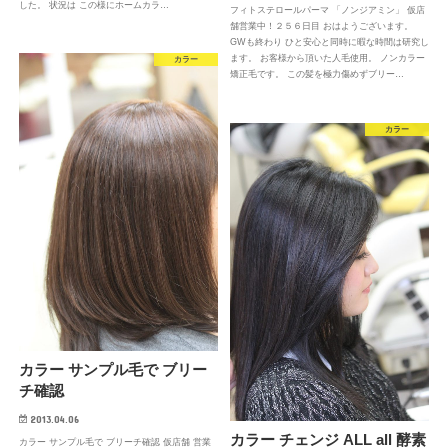
した。 状況は この様にホームカラ…
フィトステロールパーマ 「ノンジアミン」 仮店
舗営業中！２５６日目 おはようございます。
GWも終わり ひと安心と同時に暇な時間は研究し
ます。 お客様から頂いた人毛使用。 ノンカラー
カラー
矯正毛です。 この髪を極力傷めずブリー…
カラー
カラー サンプル毛で ブリー
チ確認
2013.04.06
カラー チェンジ ALL all 酵素
カラー サンプル毛で ブリーチ確認 仮店舗 営業