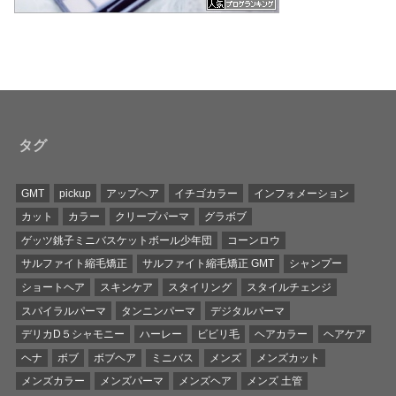
タグ
GMT
pickup
アップヘア
イチゴカラー
インフォメーション
カット
カラー
クリープパーマ
グラボブ
ゲッツ銚子ミニバスケットボール少年団
コーンロウ
サルファイト縮毛矯正
サルファイト縮毛矯正 GMT
シャンプー
ショートヘア
スキンケア
スタイリング
スタイルチェンジ
スパイラルパーマ
タンニンパーマ
デジタルパーマ
デリカD５シャモニー
ハーレー
ビビリ毛
ヘアカラー
ヘアケア
ヘナ
ボブ
ボブヘア
ミニバス
メンズ
メンズカット
メンズカラー
メンズパーマ
メンズヘア
メンズ 土管