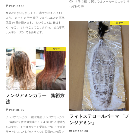
OX ４倍 ２剤 に 関しては メーカー によって そ
2015.03.05
れぞれの 特…
爽やかにまいりましょう。 爽やかにまいりまし
ょう。 カット カラー 矯正 フェイスエステ 三寒
四温 の 日が続きます。 ということは 春はす
カラー
ぐ そこ。 ということになりますね。 また卒業
、入学シーズン でもあります。 …
カラー
ノンジアミンカラー 施術方
法
2013.04.25
フィトステロールパーマ 「ノ
ノンジアミンカラー 施術方法 ノンジアミンカラ
ンジアミン」
ー 施術方法 仮店舗営業中！２４３日目 不思議な
ものです。 イチゴカラーを受講し 翌日 イチゴカ
2013.05.08
ラーをおススメしたい そんなお客様のご来店で