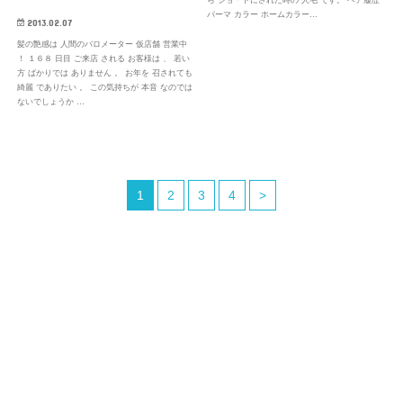
パーマ カラー ホームカラー…
2013.02.07
髪の艶感は 人間のバロメーター 仮店舗 営業中
！ １６８ 日目 ご来店 される お客様は 、 若い
方 ばかりでは ありません 。 お年を 召されても
綺麗 でありたい 。 この気持ちが 本音 なのでは
ないでしょうか …
1
2
3
4
>