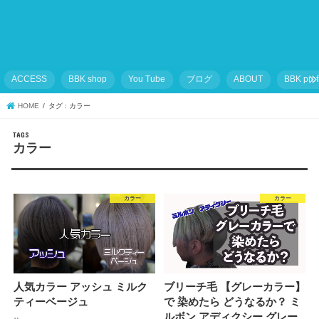
ACCESS
BBK shop
You Tube
ブログ
ABOUT
BBK prof
HOME
タグ : カラー
カラー
カラー
カラー
人気カラー アッシュ ミルク
ブリーチ毛 【グレーカラー】
ティーベージュ
で 染めたら どうなるか？ ミ
ルボン アディクシー グレー