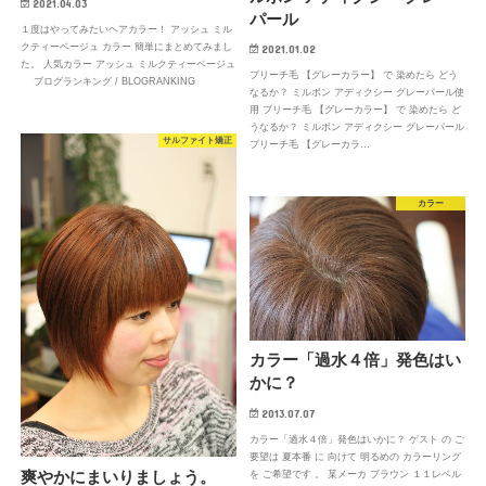
2021.04.03
パール
１度はやってみたいヘアカラー！ アッシュ ミル
クティーベージュ カラー 簡単にまとめてみまし
2021.01.02
た。 人気カラー アッシュ ミルクティーベージュ
ブリーチ毛 【グレーカラー】 で 染めたら どう
ブログランキング / BLOGRANKING
なるか？ ミルボン アディクシー グレーパール使
用 ブリーチ毛 【グレーカラー】 で 染めたら ど
うなるか？ ミルボン アディクシー グレーパール
サルファイト矯正
ブリーチ毛 【グレーカラ…
カラー
カラー「過水４倍」発色はい
かに？
2013.07.07
カラー「過水４倍」発色はいかに？ ゲスト の ご
要望は 夏本番 に 向けて 明るめの カラーリング
爽やかにまいりましょう。
を ご希望です 。 某メーカ ブラウン １１レベル