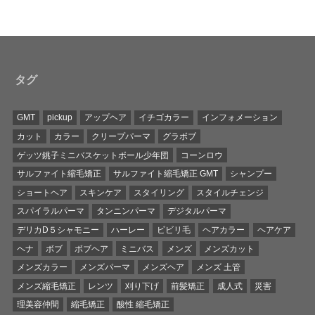
タグ
GMT
pickup
アップヘア
イチゴカラー
インフォメーション
カット
カラー
クリープパーマ
グラボブ
ゲッツ銚子ミニバスケットボール少年団
コーンロウ
サルファイト縮毛矯正
サルファイト縮毛矯正 GMT
シャンプー
ショートヘア
スキンケア
スタイリング
スタイルチェンジ
スパイラルパーマ
タンニンパーマ
デジタルパーマ
デリカD５シャモニー
ハーレー
ビビリ毛
ヘアカラー
ヘアケア
ヘナ
ボブ
ボブヘア
ミニバス
メンズ
メンズカット
メンズカラー
メンズパーマ
メンズヘア
メンズ 土管
メンズ縮毛矯正
レンツ
刈り下げ
前髪矯正
成人式
災害
理美容仲間
縮毛矯正
酸性 縮毛矯正