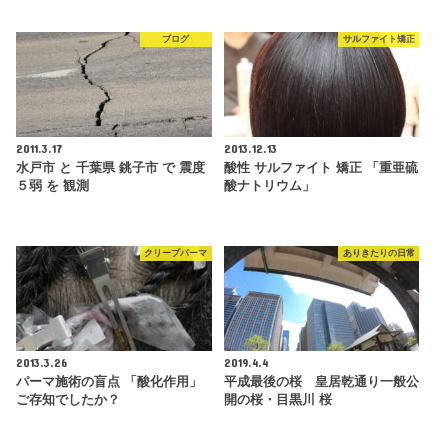
ブログ
サルファイト矯正
2011.3.17
2013.12.13
水戸市 と 千葉県 銚子市 で 震度
酸性 サルファイト 矯正 「重亜硫
５弱 を 観測
酸ナトリウム」
クリープパーマ
ありきたりの日常
2013.3.26
2019.4.4
パーマ施術の盲点 「酸化作用」
平成最後の桜 皇居乾通り一般公
ご存知でしたか？
開の桜・目黒川 桜