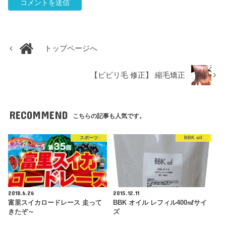
トップページへ
【ビビリ毛 修正】 縮毛矯正
RECOMMEND
こちらの記事も人気です。
スポーツ
BBK oil
2018.6.26
2015.12.11
富里スイカロードレース 走って
BBK オイル レフィル400㎖サイ
きたぞ～
ズ