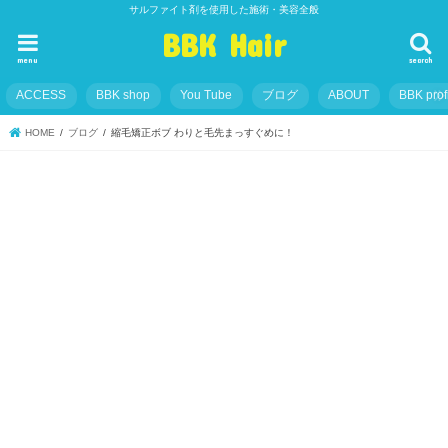
サルファイト剤を使用した施術・美容全般
BBK Hair
menu
search
ACCESS
BBK shop
You Tube
ブログ
ABOUT
BBK prof
HOME
ブログ
縮毛矯正ボブ わりと毛先まっすぐめに！