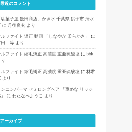
最近のコメント
「駄菓子屋 飯田商店」かき氷 千葉県 銚子市 清水
町
に
丹後良玄
より
サルファイト 矯正 動画 「しなやか 柔らかさ」
に
前田 等
より
サルファイト 縮毛矯正 高濃度 重亜硫酸塩
に
bbk
より
サルファイト 縮毛矯正 高濃度 重亜硫酸塩
に
林君
江
より
タンニンパーマ セミロングヘア 「重めな リッジ
感」
に
わたなべようこ
より
アーカイブ