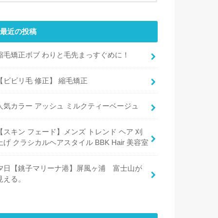
最近の投稿
縮毛矯正ボブ わりと毛先まっすぐめに！
【ビビリ毛 修正】 縮毛矯正
人気カラー アッシュ ミルクティーベージュ
【スキン フェード】メンズ トレンド ヘア 刈
上げ クラシカルヘアスタイル BBK Hair 美容室
夕日【銚子マリーナ港】屏風ヶ浦 富士山が
見える。