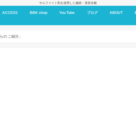
サルファイト剤を使用した施術・美容全般
ACCESS
BBK shop
You Tube
ブログ
ABOUT
BBK oil
からの ご紹介」