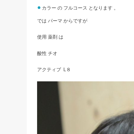
カラー の フルコース となります 。
では パーマ からですが
使用 薬剤 は
酸性 チオ
アクティブ L８