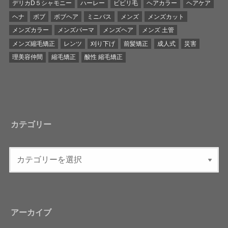
デリカD５シャモニー
ハーレー
ビビリ毛
ヘアカラー
ヘアケア
ヘナ
ボブ
ボブヘア
ミニバス
メンズ
メンズカット
メンズカラー
メンズパーマ
メンズヘア
メンズ 土管
メンズ縮毛矯正
レンツ
刈り下げ
前髪矯正
成人式
災害
理美容仲間
縮毛矯正
酸性 縮毛矯正
カテゴリー
アーカイブ