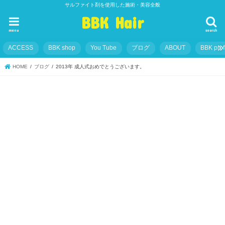
サルファイト剤を使用した施術・美容全般
BBK Hair
menu
search
ACCESS
BBK shop
You Tube
ブログ
ABOUT
BBK prof
HOME
ブログ
2013年 成人式おめでとうございます。