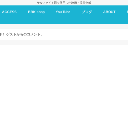
サルファイト剤を使用した施術・美容全般
ACCESS
BBK shop
You Tube
ブログ
ABOUT
BBK oil
0年！ ゲストからのコメント」