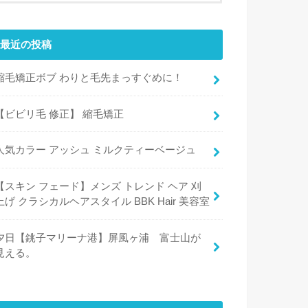
最近の投稿
縮毛矯正ボブ わりと毛先まっすぐめに！
【ビビリ毛 修正】 縮毛矯正
人気カラー アッシュ ミルクティーベージュ
【スキン フェード】メンズ トレンド ヘア 刈
上げ クラシカルヘアスタイル BBK Hair 美容室
夕日【銚子マリーナ港】屏風ヶ浦 富士山が
見える。