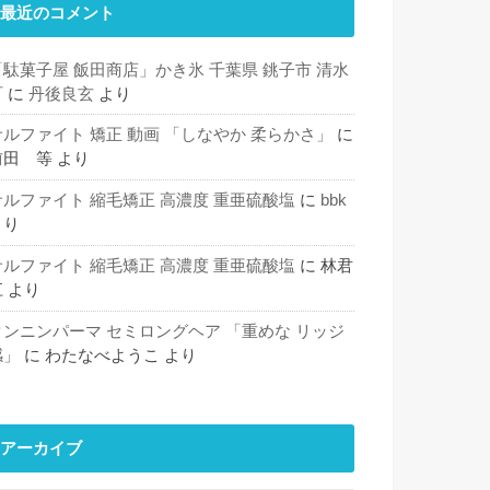
最近のコメント
「駄菓子屋 飯田商店」かき氷 千葉県 銚子市 清水
町
に
丹後良玄
より
サルファイト 矯正 動画 「しなやか 柔らかさ」
に
前田 等
より
サルファイト 縮毛矯正 高濃度 重亜硫酸塩
に
bbk
より
サルファイト 縮毛矯正 高濃度 重亜硫酸塩
に
林君
江
より
タンニンパーマ セミロングヘア 「重めな リッジ
感」
に
わたなべようこ
より
アーカイブ