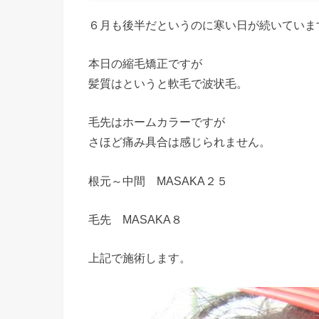
６月も後半だというのに寒い日が続いていま
本日の縮毛矯正ですが
髪質はというと軟毛で波状毛。
毛先はホームカラーですが
さほど痛み具合は感じられません。
根元～中間 MASAKA２５
毛先 MASAKA８
上記で施術します。