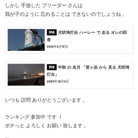
しかし 手放した ブリーダー さんは
我が子のように 忘れることは できないのでしょうね 。
犬吠埼灯台 ハーレー で 走る オレの田
舎
2012年4月17日
中秋 の 名月 「君ヶ浜 から 見る 犬吠埼
灯台」
2009年10月4日
いつも 訪問 ありがとうございます 。
ランキング 参加中 です ！
ポチっと よろしく お願い 致します 。