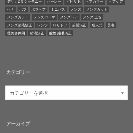
デリカD５シャモニー
ハーレー
ビビリ毛
ヘアカラー
ヘアケア
ヘナ
ボブ
ボブヘア
ミニバス
メンズ
メンズカット
メンズカラー
メンズパーマ
メンズヘア
メンズ 土管
メンズ縮毛矯正
レンツ
刈り下げ
前髪矯正
成人式
災害
理美容仲間
縮毛矯正
酸性 縮毛矯正
カテゴリー
アーカイブ