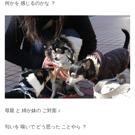
何かを 感じるのかな ？
母親 と 姉か妹の ご対面 ♪
匂いを 嗅いで どう思った ことやら ？