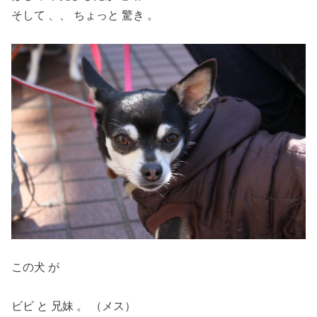
そして 、、 ちょっと 驚き 。
この犬 が
ビビ と 兄妹 。 （メス）