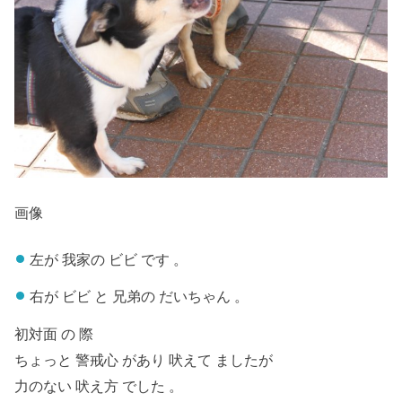
画像
左が 我家の ビビ です 。
右が ビビ と 兄弟の だいちゃん 。
初対面 の 際
吠えて ましたが
ちょっと 警戒心 があり
力のない 吠え方 でした 。