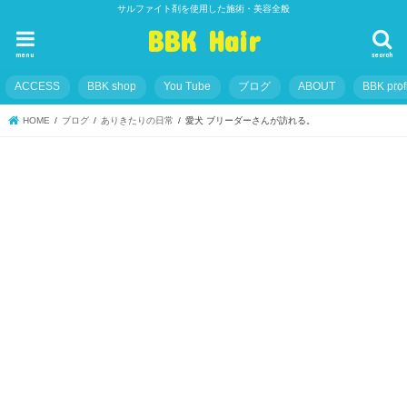
サルファイト剤を使用した施術・美容全般
BBK Hair
menu
search
ACCESS
BBK shop
You Tube
ブログ
ABOUT
BBK prof
HOME
ブログ
ありきたりの日常
愛犬 ブリーダーさんが訪れる。