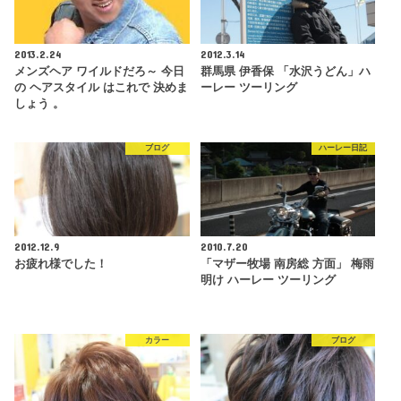
2013.2.24
2012.3.14
メンズヘア ワイルドだろ～ 今日
群馬県 伊香保 「水沢うどん」ハ
の ヘアスタイル はこれで 決めま
ーレー ツーリング
しょう 。
ブログ
ハーレー日記
2012.12.9
2010.7.20
お疲れ様でした！
「マザー牧場 南房総 方面」 梅雨
明け ハーレー ツーリング
カラー
ブログ