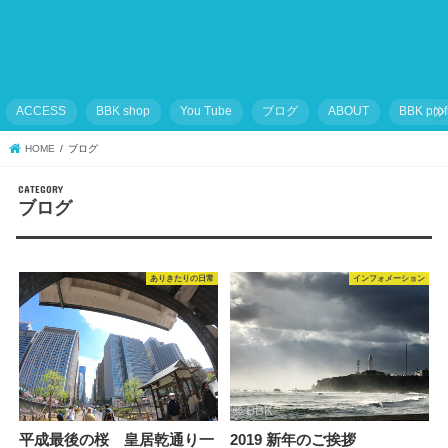
ACCESS
BBK shop
You Tube
ブログ
ABOUT
BBK prof
HOME
ブログ
ブログ
ありきたりの日常
インフォメーション
平成最後の桜 皇居乾通り一
2019 新年のご挨拶