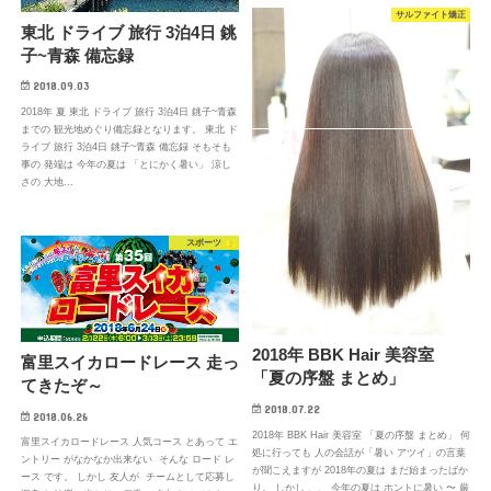
サルファイト矯正
東北 ドライブ 旅行 3泊4日 銚
子~青森 備忘録
2018.09.03
2018年 夏 東北 ドライブ 旅行 3泊4日 銚子~青森
までの 観光地めぐり備忘録となります。 東北 ド
ライブ 旅行 3泊4日 銚子~青森 備忘録 そもそも
事の 発端は 今年の夏は 「とにかく暑い」 涼し
さの 大地…
スポーツ
2018年 BBK Hair 美容室
富里スイカロードレース 走っ
「夏の序盤 まとめ」
てきたぞ～
2018.07.22
2018.06.26
2018年 BBK Hair 美容室 「夏の序盤 まとめ」 何
富里スイカロードレース 人気コース とあって エ
処に行っても 人の会話が「暑い アツイ」の言葉
ントリー がなかなか出来ない そんな ロード レ
が聞こえますが 2018年の夏は まだ始まったばか
ース です。 しかし 友人が チームとして応募し
り。 しかし 、、 今年の夏は ホントに暑い 〜 厳