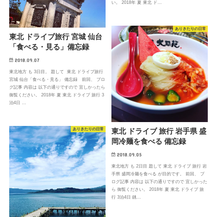
い。 2018年 夏 東北 ド…
ありきたりの日常
東北 ドライブ旅行 宮城 仙台
「食べる・見る」備忘録
2018.09.07
東北地方 も 3日目。 題して 東北 ドライブ旅行
宮城 仙台「食べる・見る」 備忘録 前回、 ブロ
グ記事 内容は 以下の通りですので 宜しかったら
御覧ください。 2018年 夏 東北 ドライブ 旅行 3
泊4日 …
東北 ドライブ 旅行 岩手県 盛
ありきたりの日常
岡冷麺を食べる 備忘録
2018.09.05
東北地方 も 2日目 題して 東北 ドライブ 旅行 岩
手県 盛岡冷麺を食べる が目的です。 前回、 ブ
ログ記事 内容は 以下の通りですので 宜しかった
ら 御覧ください。 2018年 夏 東北 ドライブ 旅
行 3泊4日 銚…