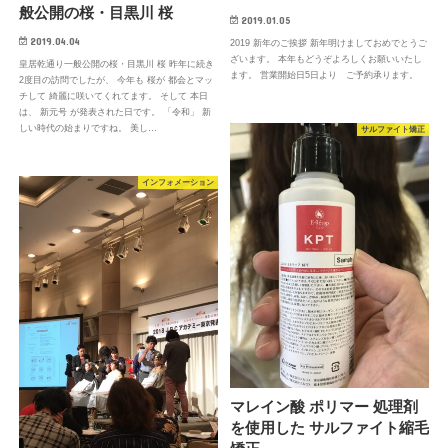
般公開の桜・目黒川 桜
2019.01.05
2019.04.04
2019 新年のご挨拶 新年明けましておめでとうご
ざいます。 本年もどうぞよろしくお願いいたし
皇居乾通り一般公開の桜・目黒川 桜 昨年に続き
ます。 営業開始日5日より ご予約承ります。
2度目の訪問でしたが、 今年も 桜が 都会とマッ
チして 綺麗に咲いてくれてます。 そして 本日
は、 新元号 が発表された日です。 「令和」 新
しい時代の始まりですね。 美し…
サルファイト矯正
インフォメーション
マレイン酸 ポリマー 処理剤
を使用した サルファイト縮毛