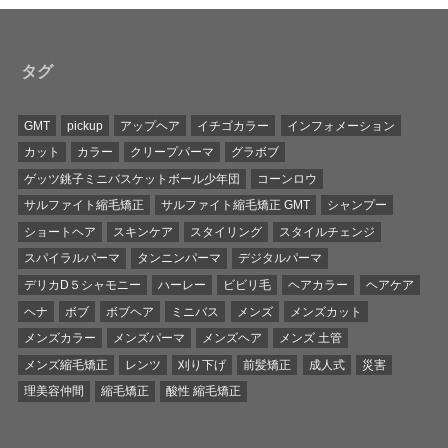
タグ
GMT
pickup
アップヘア
イチゴカラー
インフォメーション
カット
カラー
クリープパーマ
グラボブ
ゲッツ銚子ミニバスケットボール少年団
コーンロウ
サルファイト縮毛矯正
サルファイト縮毛矯正 GMT
シャンプー
ショートヘア
スキンケア
スタイリング
スタイルチェンジ
スパイラルパーマ
タンニンパーマ
デジタルパーマ
デリカD５シャモニー
ハーレー
ビビリ毛
ヘアカラー
ヘアケア
ヘナ
ボブ
ボブヘア
ミニバス
メンズ
メンズカット
メンズカラー
メンズパーマ
メンズヘア
メンズ 土管
メンズ縮毛矯正
レンツ
刈り下げ
前髪矯正
成人式
災害
理美容仲間
縮毛矯正
酸性 縮毛矯正