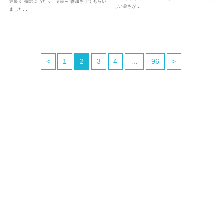
運良く 抽選に当たり 便乗～ 参加させてもらい
しい暑さが…
ました…
<
1
2
3
4
…
96
>