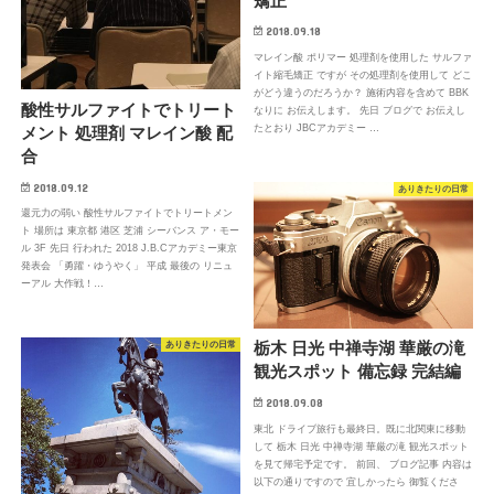
矯正
2018.09.18
マレイン酸 ポリマー 処理剤を使用した サルファ
イト縮毛矯正 ですが その処理剤を使用して どこ
がどう違うのだろうか？ 施術内容を含めて BBK
酸性サルファイトでトリート
なりに お伝えします。 先日 ブログで お伝えし
たとおり JBCアカデミー …
メント 処理剤 マレイン酸 配
合
2018.09.12
ありきたりの日常
還元力の弱い 酸性サルファイトでトリートメン
ト 場所は 東京都 港区 芝浦 シーバンス ア・モー
ル 3F 先日 行われた 2018 J.B.Cアカデミー東京
発表会 「勇躍・ゆうやく」 平成 最後の リニュ
ーアル 大作戦！…
栃木 日光 中禅寺湖 華厳の滝
ありきたりの日常
観光スポット 備忘録 完結編
2018.09.08
東北 ドライブ旅行も最終日。既に北関東に移動
して 栃木 日光 中禅寺湖 華厳の滝 観光スポット
を見て帰宅予定です。 前回、 ブログ記事 内容は
以下の通りですので 宜しかったら 御覧くださ