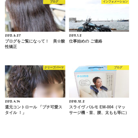
ブログ
インフォメーション
2013.6.27
2011.1.2
ブログをご覧になって！ 美☆酸
仕事始めの ご連絡
性矯正
クリープパーマ
ブログ
2013.4.14
2010.12.2
還元コントロール 「プチ可愛ス
スライヴ パルモ EM-004（マッ
タイル ！」
サージ機・首、腰、太もも等に）