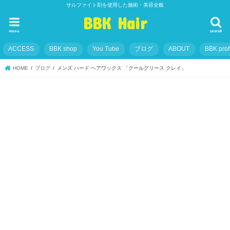
サルファイト剤を使用した施術・美容全般
BBK Hair
menu
search
ACCESS
BBK shop
You Tube
ブログ
ABOUT
BBK prof
HOME
ブログ
メンズ ハード ヘアワックス 「クールグリース クレイ」