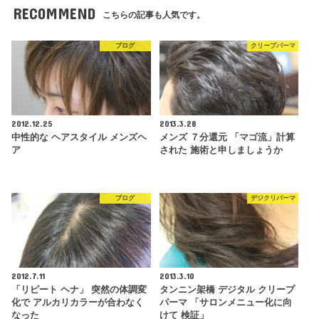
RECOMMEND
こちらの記事も人気です。
ブログ
クリープパーマ
2012.12.25
2013.3.28
中性的な ヘアスタイル メンズヘ
メンズ ７分還元 「マゴ流」計算
ア
された 施術と申しましょうか
ブログ
デジクリパーマ
2012.7.11
2013.3.10
「リピート ヘナ」 突然の体調変
タンニン架橋 デジタル クリープ
化で アルカリカラーが合わなく
パーマ 「サロンメニュー化に向
なった
けて 検証」