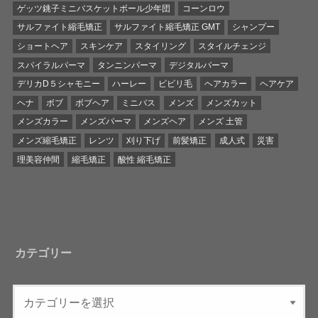
ゲッツ銚子ミニバスケットボール少年団
コーンロウ
サルファイト縮毛矯正
サルファイト縮毛矯正 GMT
シャンプー
ショートヘア
スキンケア
スタイリング
スタイルチェンジ
スパイラルパーマ
タンニンパーマ
デジタルパーマ
デリカD５シャモニー
ハーレー
ビビリ毛
ヘアカラー
ヘアケア
ヘナ
ボブ
ボブヘア
ミニバス
メンズ
メンズカット
メンズカラー
メンズパーマ
メンズヘア
メンズ 土管
メンズ縮毛矯正
レンツ
刈り下げ
前髪矯正
成人式
災害
理美容仲間
縮毛矯正
酸性 縮毛矯正
カテゴリー