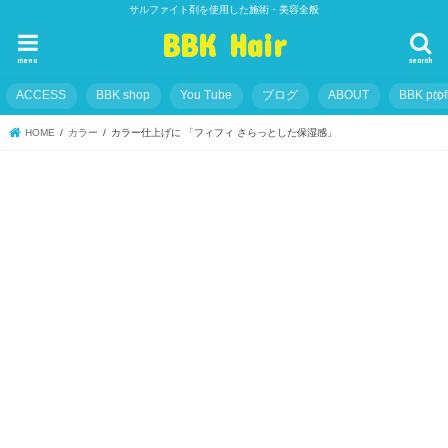
サルファイト剤を使用した施術・美容全般
BBK Hair
menu
search
ACCESS
BBK shop
You Tube
ブログ
ABOUT
BBK prof
HOME
カラー
カラー仕上げに 「フィフィ さらっとした保湿感」