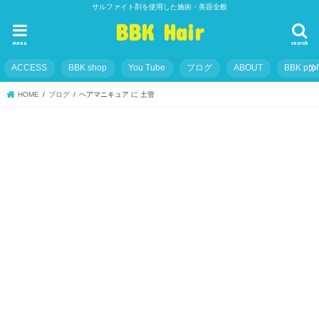
サルファイト剤を使用した施術・美容全般
BBK Hair
menu
search
ACCESS
BBK shop
You Tube
ブログ
ABOUT
BBK prof
HOME
ブログ
ヘアマニキュア に 土管