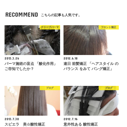
RECOMMEND
こちらの記事も人気です。
クリープパーマ
フロント矯正
2013.3.26
2012.6.18
パーマ施術の盲点 「酸化作用」
連日 前髪矯正 「ヘアスタイル の
ご存知でしたか？
バランス をみて バング矯正」
ブログ
ブログ
2013.7.30
2012.7.16
スピエラ 美☆酸性矯正
意外性ある 酸性矯正