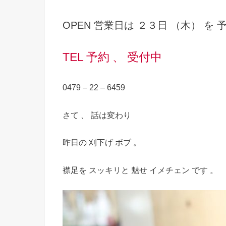
OPEN 営業日は ２３日 （木）
を 
TEL 予約 、 受付中
0479 – 22 – 6459
さて 、 話は変わり
昨日の 刈下げ ボブ 。
襟足を スッキリと 魅せ イメチェン です 。