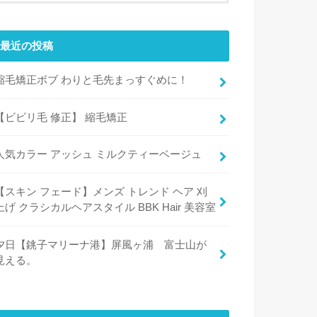
最近の投稿
縮毛矯正ボブ わりと毛先まっすぐめに！
【ビビリ毛 修正】 縮毛矯正
人気カラー アッシュ ミルクティーベージュ
【スキン フェード】メンズ トレンド ヘア 刈
上げ クラシカルヘアスタイル BBK Hair 美容室
夕日【銚子マリーナ港】屏風ヶ浦 富士山が
見える。