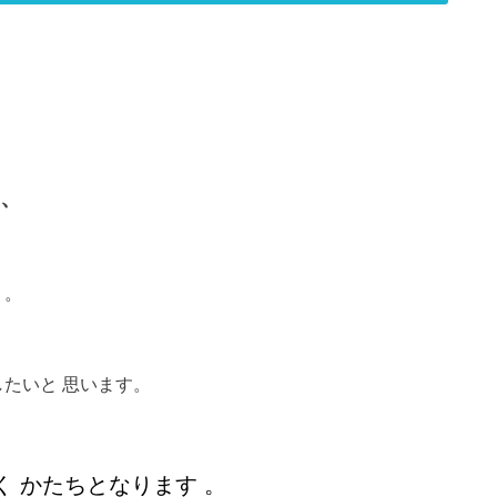
 、
 。
接したいと 思います。
頂く かたちとなります 。