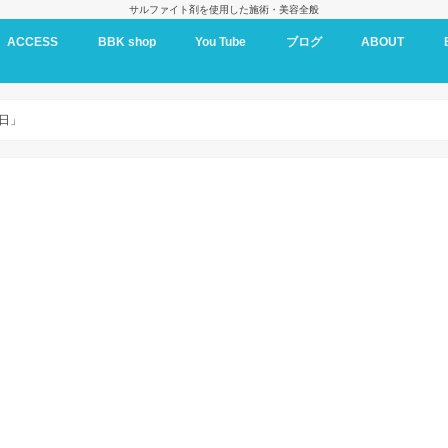
サルファイト剤を使用した施術・美容全般
ACCESS
BBK shop
You Tube
ブログ
ABOUT
BBK oil
終日」