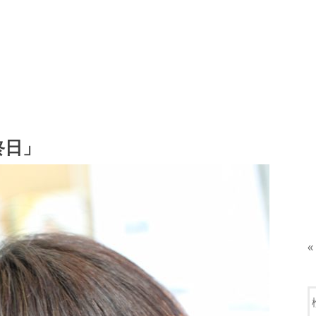
最終日」
«