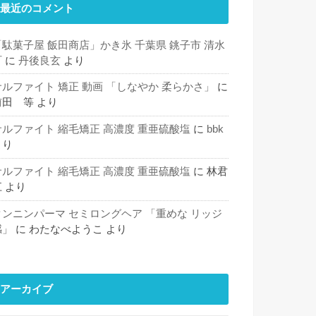
最近のコメント
「駄菓子屋 飯田商店」かき氷 千葉県 銚子市 清水
町
に
丹後良玄
より
サルファイト 矯正 動画 「しなやか 柔らかさ」
に
前田 等
より
サルファイト 縮毛矯正 高濃度 重亜硫酸塩
に
bbk
より
サルファイト 縮毛矯正 高濃度 重亜硫酸塩
に
林君
江
より
タンニンパーマ セミロングヘア 「重めな リッジ
感」
に
わたなべようこ
より
アーカイブ