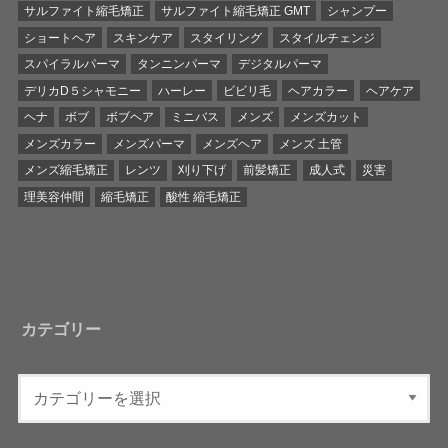
サルファイト縮毛矯正
サルファイト縮毛矯正 GMT
シャンプー
ショートヘア
スキンケア
スタイリング
スタイルチェンジ
スパイラルパーマ
タンニンパーマ
デジタルパーマ
デリカD５シャモニー
ハーレー
ビビリ毛
ヘアカラー
ヘアケア
ヘナ
ボブ
ボブヘア
ミニバス
メンズ
メンズカット
メンズカラー
メンズパーマ
メンズヘア
メンズ 土管
メンズ縮毛矯正
レンツ
刈り下げ
前髪矯正
成人式
災害
理美容仲間
縮毛矯正
酸性 縮毛矯正
カテゴリー