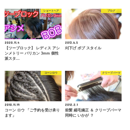
ショートヘア
ブログ
2020.11.4
2013.6.5
【ツーブロック】 レディス アシ
刈下げ ボブ スタイル
ンメトリー バリカン 3mm 個性
派スタ…
コーンロウ
クリープパーマ
2010.11.19
2012.2.1
コーン ロウ 「ご予約を受け承り
前髪 縮毛矯正 ＆ クリープパーマ
ます」
同時に いかが ？