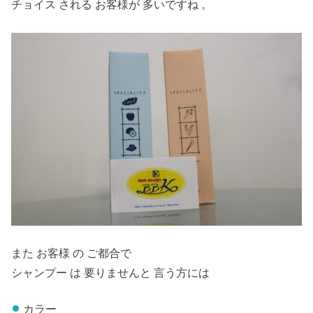
チョイス される お客様が 多いですね 。
また お客様 の ご都合で
シャンプー は 要りませんと 言う方には
カラー