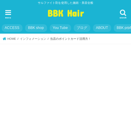
サルファイト剤を使用した施術・美容全般
BBK Hair
menu
search
ACCESS
BBK shop
You Tube
ブログ
ABOUT
BBK prof
HOME
インフォメーション
当店のポイントカード活用方！