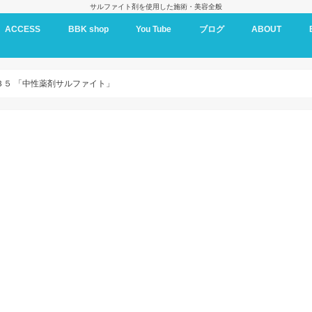
サルファイト剤を使用した施術・美容全般
ACCESS
BBK shop
You Tube
ブログ
ABOUT
BBK oil
３５ 「中性薬剤サルファイト」