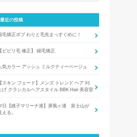
最近の投稿
縮毛矯正ボブ わりと毛先まっすぐめに！
【ビビリ毛 修正】 縮毛矯正
人気カラー アッシュ ミルクティーベージュ
【スキン フェード】メンズ トレンド ヘア 刈
上げ クラシカルヘアスタイル BBK Hair 美容室
夕日【銚子マリーナ港】屏風ヶ浦 富士山が
見える。