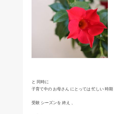
と 同時に
子育て中の お母さん にとっては 忙しい 時期
受験 シーズンを 終え 、