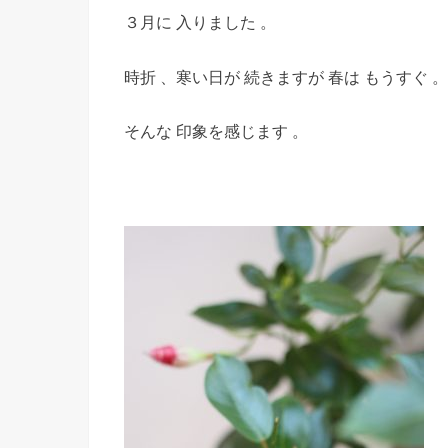
３月に 入りました 。
時折 、寒い日が 続きますが 春は もうすぐ 。
そんな 印象を感じます 。