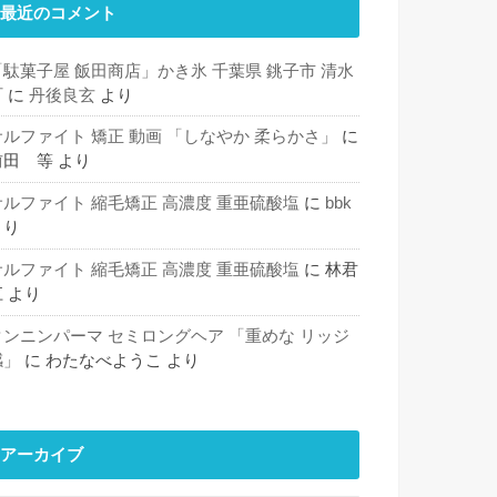
最近のコメント
「駄菓子屋 飯田商店」かき氷 千葉県 銚子市 清水
町
に
丹後良玄
より
サルファイト 矯正 動画 「しなやか 柔らかさ」
に
前田 等
より
サルファイト 縮毛矯正 高濃度 重亜硫酸塩
に
bbk
より
サルファイト 縮毛矯正 高濃度 重亜硫酸塩
に
林君
江
より
タンニンパーマ セミロングヘア 「重めな リッジ
感」
に
わたなべようこ
より
アーカイブ