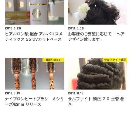
2010.3.20
2013.5.30
ヒアルロン酸 配合 アルバコスメ
お客様のご要望に応じて 「ヘア
ティックス SS UVカットベース
デザイン致します」
BBK shop
サルファイト矯正
2018.5.19
2013.11.16
ナイプロンヒートブラシ Ａシリ
サルファイト 矯正 ２０ 土管 巻
ーズ42mm リリース
き