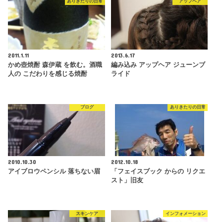
ありきたりの日常
アップヘア
2011.1.11
2013.6.17
かめ壺焼酎 森伊蔵 を飲む。酒職
編み込み アップヘア ジューンブ
人の こだわりを感じる焼酎
ライド
ブログ
ありきたりの日常
2010.10.30
2012.10.18
アイブロウペンシル 落ちない眉
「フェイスブック からの リクエ
スト」旧友
スキンケア
インフォメーション