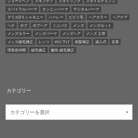
ショートヘア
スキンケア
スタイリング
スタイルチェンジ
スパイラルパーマ
タンニンパーマ
デジタルパーマ
デリカD５シャモニー
ハーレー
ビビリ毛
ヘアカラー
ヘアケア
ヘナ
ボブ
ボブヘア
ミニバス
メンズ
メンズカット
メンズカラー
メンズパーマ
メンズヘア
メンズ 土管
メンズ縮毛矯正
レンツ
刈り下げ
前髪矯正
成人式
災害
理美容仲間
縮毛矯正
酸性 縮毛矯正
カテゴリー