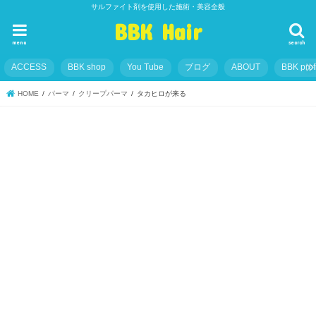
サルファイト剤を使用した施術・美容全般
BBK Hair
menu
search
ACCESS
BBK shop
You Tube
ブログ
ABOUT
BBK prof
HOME
パーマ
クリープパーマ
タカヒロが来る