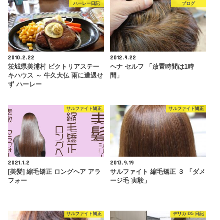
ハーレー日記
ブログ
2010.2.22
2012.9.22
茨城県美浦村 ビクトリアステー
ヘナ セルフ 「放置時間は1時
キハウス ～ 牛久大仏 雨に遭遇せ
間」
ず ハーレー
サルファイト矯正
サルファイト矯正
2021.1.2
2013.9.19
[美髪] 縮毛矯正 ロングヘア アラ
サルファイト 縮毛矯正 ３ 「ダメ
フォー
ージ毛 実験」
サルファイト矯正
デリカ D5 日記