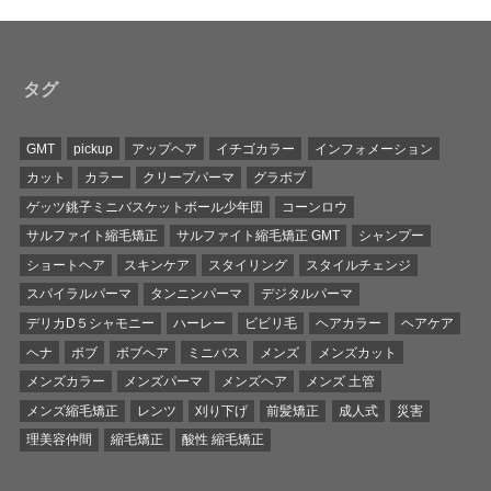
タグ
GMT
pickup
アップヘア
イチゴカラー
インフォメーション
カット
カラー
クリープパーマ
グラボブ
ゲッツ銚子ミニバスケットボール少年団
コーンロウ
サルファイト縮毛矯正
サルファイト縮毛矯正 GMT
シャンプー
ショートヘア
スキンケア
スタイリング
スタイルチェンジ
スパイラルパーマ
タンニンパーマ
デジタルパーマ
デリカD５シャモニー
ハーレー
ビビリ毛
ヘアカラー
ヘアケア
ヘナ
ボブ
ボブヘア
ミニバス
メンズ
メンズカット
メンズカラー
メンズパーマ
メンズヘア
メンズ 土管
メンズ縮毛矯正
レンツ
刈り下げ
前髪矯正
成人式
災害
理美容仲間
縮毛矯正
酸性 縮毛矯正