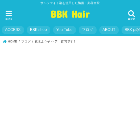
サルファイト剤を使用した施術・美容全般
BBK Hair
menu
search
ACCESS
BBK shop
You Tube
ブログ
ABOUT
BBK prof
HOME
ブログ
真木よう子 ヘア 質問です！