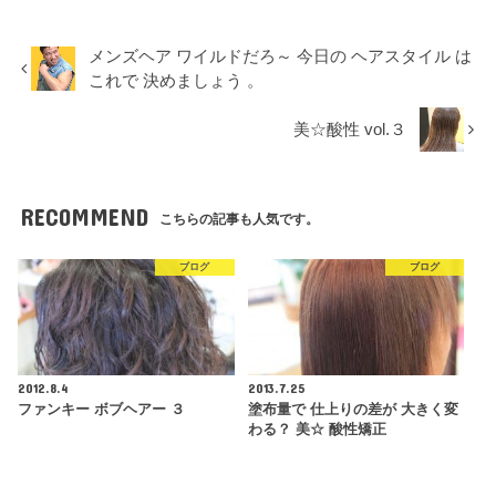
メンズヘア ワイルドだろ～ 今日の ヘアスタイル は
これで 決めましょう 。
美☆酸性 vol.３
RECOMMEND
こちらの記事も人気です。
ブログ
ブログ
2012.8.4
2013.7.25
ファンキー ボブヘアー ３
塗布量で 仕上りの差が 大きく変
わる？ 美☆ 酸性矯正