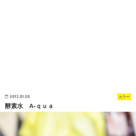
2013.01.20
カラー
酵素水 A‐ｑｕａ