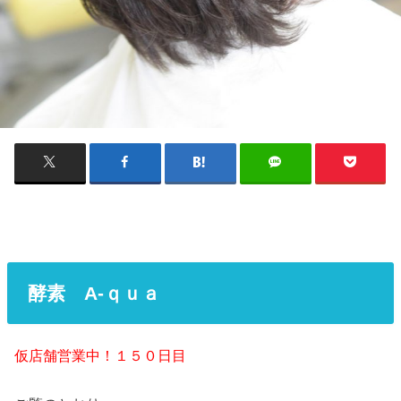
酵素 A‐ｑｕａ
仮店舗営業中！１５０日目