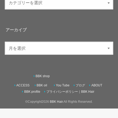
アーカイブ
BBK shop
ACCESS
BBK oil
You Tube
ブログ
ABOUT
BBK profile
プライバシーポリシー｜BBK Hair
©Copyright2026
BBK Hair
.All Rights Reserved.