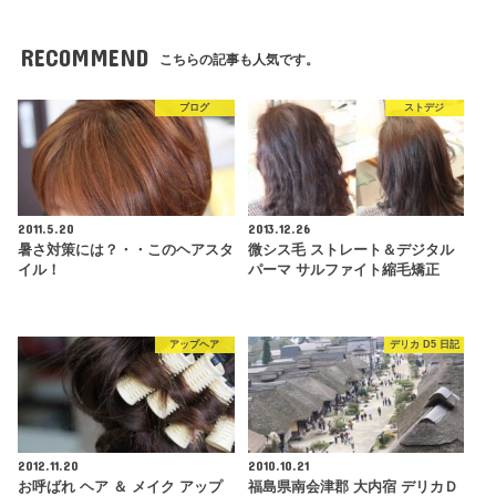
RECOMMEND
こちらの記事も人気です。
ブログ
ストデジ
2011.5.20
2013.12.26
暑さ対策には？・・このヘアスタ
微シス毛 ストレート＆デジタル
イル！
パーマ サルファイト縮毛矯正
アップヘア
デリカ D5 日記
2012.11.20
2010.10.21
お呼ばれ ヘア ＆ メイク アップ
福島県南会津郡 大内宿 デリカＤ