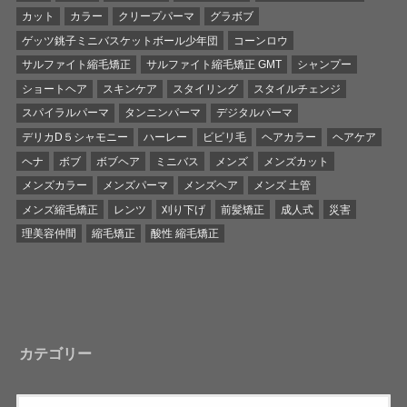
カット
カラー
クリープパーマ
グラボブ
ゲッツ銚子ミニバスケットボール少年団
コーンロウ
サルファイト縮毛矯正
サルファイト縮毛矯正 GMT
シャンプー
ショートヘア
スキンケア
スタイリング
スタイルチェンジ
スパイラルパーマ
タンニンパーマ
デジタルパーマ
デリカD５シャモニー
ハーレー
ビビリ毛
ヘアカラー
ヘアケア
ヘナ
ボブ
ボブヘア
ミニバス
メンズ
メンズカット
メンズカラー
メンズパーマ
メンズヘア
メンズ 土管
メンズ縮毛矯正
レンツ
刈り下げ
前髪矯正
成人式
災害
理美容仲間
縮毛矯正
酸性 縮毛矯正
カテゴリー