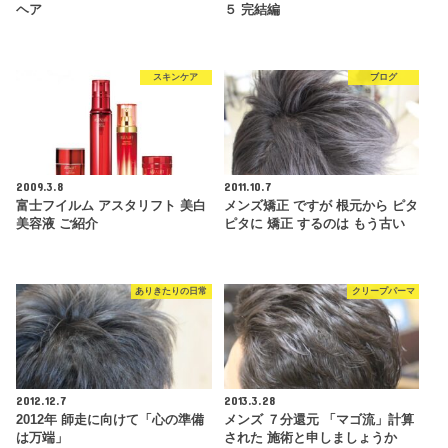
ヘア
５ 完結編
スキンケア
ブログ
2009.3.8
2011.10.7
富士フイルム アスタリフト 美白
メンズ矯正 ですが 根元から ピタ
美容液 ご紹介
ピタに 矯正 するのは もう古い
ありきたりの日常
クリープパーマ
2012.12.7
2013.3.28
2012年 師走に向けて「心の準備
メンズ ７分還元 「マゴ流」計算
は万端」
された 施術と申しましょうか