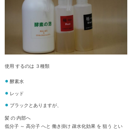
使用 するのは ３種類
酵素水
レッド
ブラックとありますが、
髪 の 内部へ
低分子 ～ 高分子 へと 働き掛け 疎水化効果 を 狙う とい