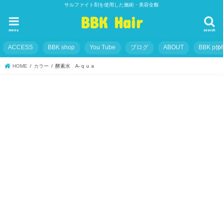
サルファイト剤を使用した施術・美容全般
BBK Hair
menu
search
ACCESS
BBK shop
You Tube
ブログ
ABOUT
BBK prof
HOME
カラー
酵素水 A‐ｑｕａ