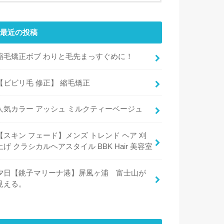
最近の投稿
縮毛矯正ボブ わりと毛先まっすぐめに！
【ビビリ毛 修正】 縮毛矯正
人気カラー アッシュ ミルクティーベージュ
【スキン フェード】メンズ トレンド ヘア 刈
上げ クラシカルヘアスタイル BBK Hair 美容室
夕日【銚子マリーナ港】屏風ヶ浦 富士山が
見える。