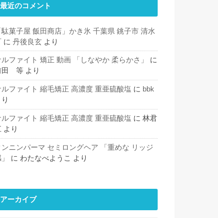
最近のコメント
「駄菓子屋 飯田商店」かき氷 千葉県 銚子市 清水
町
に
丹後良玄
より
サルファイト 矯正 動画 「しなやか 柔らかさ」
に
前田 等
より
サルファイト 縮毛矯正 高濃度 重亜硫酸塩
に
bbk
より
サルファイト 縮毛矯正 高濃度 重亜硫酸塩
に
林君
江
より
タンニンパーマ セミロングヘア 「重めな リッジ
感」
に
わたなべようこ
より
アーカイブ