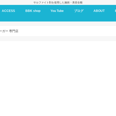
サルファイト剤を使用した施術・美容全般
ACCESS
BBK shop
You Tube
ブログ
ABOUT
BBK oil
ーガー 専門店