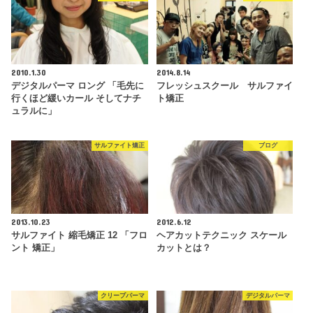
2010.1.30
2014.8.14
デジタルパーマ ロング 「毛先に
フレッシュスクール サルファイ
行くほど緩いカール そしてナチ
ト矯正
ュラルに」
サルファイト矯正
ブログ
2013.10.23
2012.6.12
サルファイト 縮毛矯正 12 「フロ
ヘアカットテクニック スケール
ント 矯正」
カットとは？
クリープパーマ
デジタルパーマ