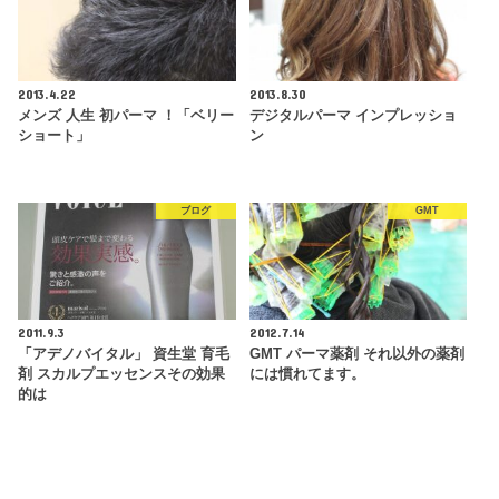
2013.4.22
2013.8.30
メンズ 人生 初パーマ ！「ベリー
デジタルパーマ インプレッショ
ショート」
ン
ブログ
GMT
2011.9.3
2012.7.14
「アデノバイタル」 資生堂 育毛
GMT パーマ薬剤 それ以外の薬剤
剤 スカルプエッセンスその効果
には慣れてます。
的は