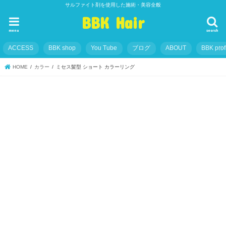
サルファイト剤を使用した施術・美容全般
BBK Hair
menu
search
ACCESS
BBK shop
You Tube
ブログ
ABOUT
BBK prof
HOME
カラー
ミセス髪型 ショート カラーリング