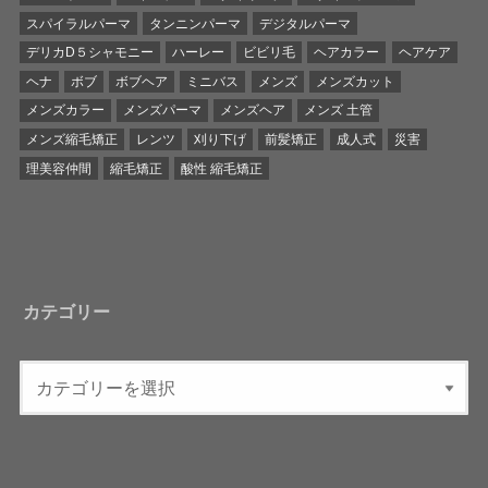
スパイラルパーマ
タンニンパーマ
デジタルパーマ
デリカD５シャモニー
ハーレー
ビビリ毛
ヘアカラー
ヘアケア
ヘナ
ボブ
ボブヘア
ミニバス
メンズ
メンズカット
メンズカラー
メンズパーマ
メンズヘア
メンズ 土管
メンズ縮毛矯正
レンツ
刈り下げ
前髪矯正
成人式
災害
理美容仲間
縮毛矯正
酸性 縮毛矯正
カテゴリー