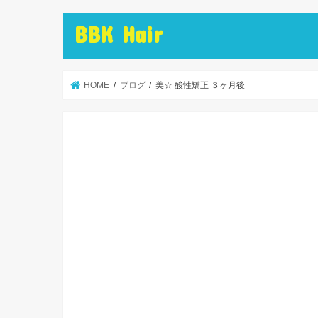
BBK Hair
HOME
ブログ
美☆ 酸性矯正 ３ヶ月後