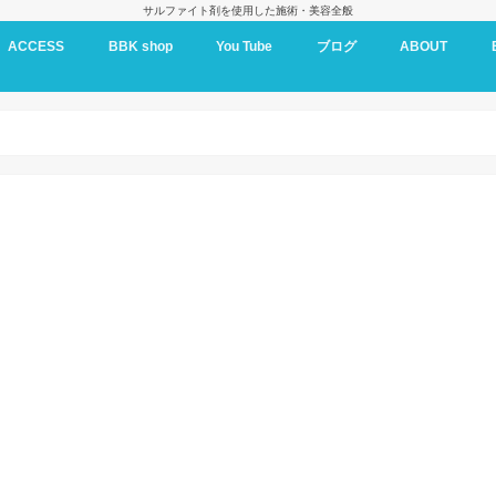
サルファイト剤を使用した施術・美容全般
ACCESS
BBK shop
You Tube
ブログ
ABOUT
BBK oil