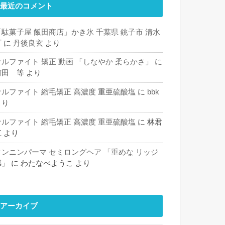
最近のコメント
「駄菓子屋 飯田商店」かき氷 千葉県 銚子市 清水
町
に
丹後良玄
より
サルファイト 矯正 動画 「しなやか 柔らかさ」
に
前田 等
より
サルファイト 縮毛矯正 高濃度 重亜硫酸塩
に
bbk
より
サルファイト 縮毛矯正 高濃度 重亜硫酸塩
に
林君
江
より
タンニンパーマ セミロングヘア 「重めな リッジ
感」
に
わたなべようこ
より
アーカイブ