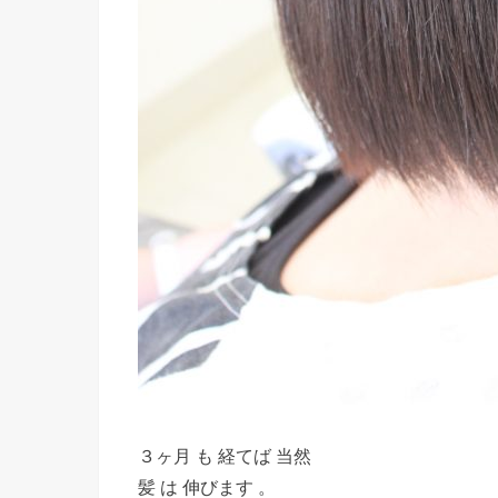
３ヶ月 も 経てば 当然
髪 は 伸びます 。