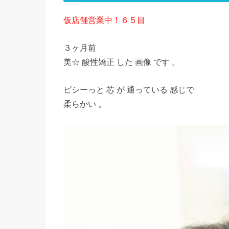
仮店舗営業中！６５目
３ヶ月前
美☆ 酸性矯正 した 画像 です 。
ピシーっと 芯 が 通っている 感じで
柔らかい 。