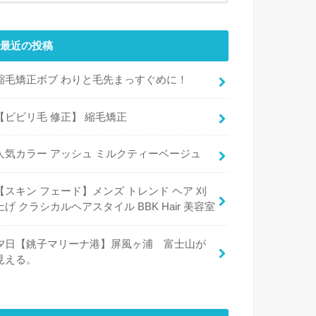
最近の投稿
縮毛矯正ボブ わりと毛先まっすぐめに！
【ビビリ毛 修正】 縮毛矯正
人気カラー アッシュ ミルクティーベージュ
【スキン フェード】メンズ トレンド ヘア 刈
上げ クラシカルヘアスタイル BBK Hair 美容室
夕日【銚子マリーナ港】屏風ヶ浦 富士山が
見える。