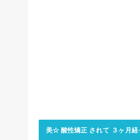
美☆ 酸性矯正 されて ３ヶ月