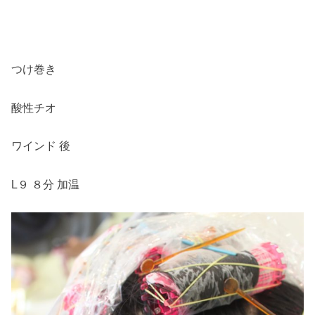
・
つけ巻き
酸性チオ
ワインド 後
L９ ８分 加温