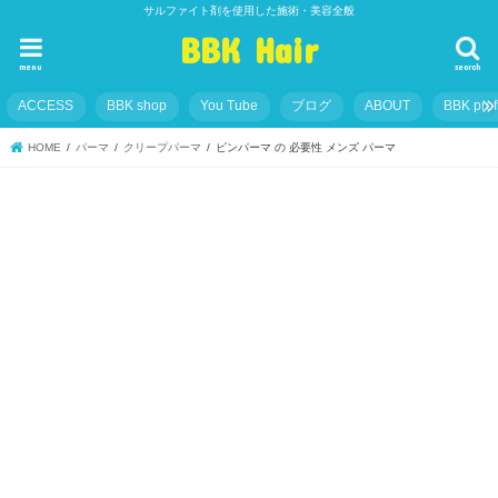
サルファイト剤を使用した施術・美容全般
BBK Hair
menu
search
ACCESS
BBK shop
You Tube
ブログ
ABOUT
BBK prof
HOME
パーマ
クリープパーマ
ピンパーマ の 必要性 メンズ パーマ