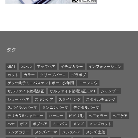
タグ
GMT
pickup
アップヘア
イチゴカラー
インフォメーション
カット
カラー
クリープパーマ
グラボブ
ゲッツ銚子ミニバスケットボール少年団
コーンロウ
サルファイト縮毛矯正
サルファイト縮毛矯正 GMT
シャンプー
ショートヘア
スキンケア
スタイリング
スタイルチェンジ
スパイラルパーマ
タンニンパーマ
デジタルパーマ
デリカD５シャモニー
ハーレー
ビビリ毛
ヘアカラー
ヘアケア
ヘナ
ボブ
ボブヘア
ミニバス
メンズ
メンズカット
メンズカラー
メンズパーマ
メンズヘア
メンズ 土管