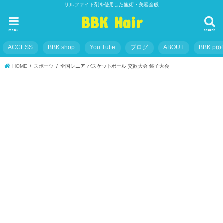
サルファイト剤を使用した施術・美容全般
BBK Hair
menu
search
ACCESS
BBK shop
You Tube
ブログ
ABOUT
BBK prof
HOME
スポーツ
全国シニア バスケットボール 交歓大会 銚子大会