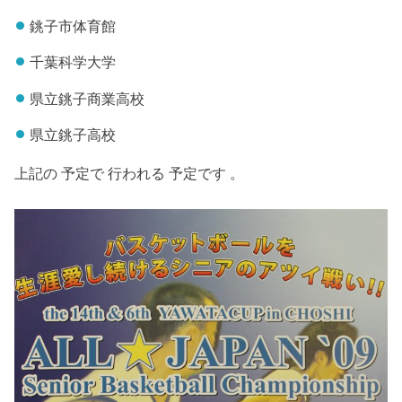
銚子市体育館
千葉科学大学
県立銚子商業高校
県立銚子高校
上記の 予定で 行われる 予定です 。