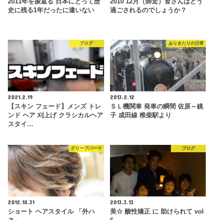
2011年を振返る 日本にとって歴
2010 12月（師走）皆さんはどう
史に残る1年だったに違いない
過ごされるのでしょうか？
ブログ
ありきたりの日常
2021.2.19
2013.2.12
【スキン フェード】メンズ トレ
ＳＬ機関車 発車の瞬間 佐原～銚
ンド ヘア 刈上げ クラシカルヘア
子 成田線 椎柴駅より
スタイ…
クリープパーマ
ブログ
2012.10.31
2013.3.13
ショート ヘアスタイル 「外ハ
美☆ 酸性矯正 に 助けられて vol