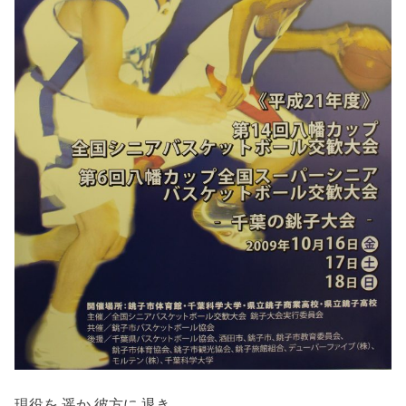
現役を 遥か 彼方に 退き