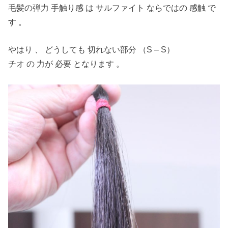
毛髪の弾力 手触り感 は サルファイト ならではの 感触 で
す 。
やはり 、 どうしても 切れない部分 （S – S）
チオ の 力が 必要 となります 。