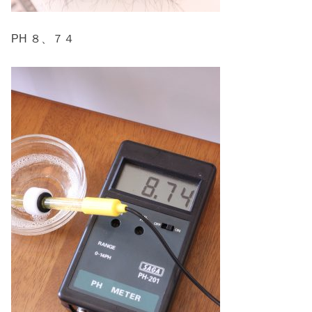
PH ８、７４