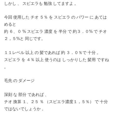
しかし 、 スピエラも 勉強 してますよ 。
今回 使用した チオ ５％ を スピエラ の パワー に あては
めると
約 ６、０ % スピエラ 濃度 を 半分 で 約３．０% で チオ
２，５%と 同じです。
１１レベル 以上 の 髪であれば 約 ３．０％で 十分 。
スピエラ を ４％ 以上 使うのは しっかりした 髪用 ですね
。
毛先 の ダメージ
深刻 な 部分 であれば 、
チオ 換算 １、２５ ％ （スピエラ濃度１，５％） で 十分
ではないでしょうか 。