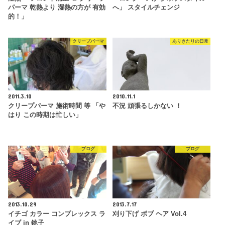
パーマ 乾熱より 湿熱の方が 有効
へ」 スタイルチェンジ
的！」
クリープパーマ
ありきたりの日常
2011.3.10
2010.11.1
クリープパーマ 施術時間 等 「や
不況 頑張るしかない ！
はり この時期は忙しい」
ブログ
ブログ
2013.10.29
2013.7.17
イチゴ カラー コンプレックス ラ
刈り下げ ボブ ヘア Vol.4
イブ in 銚子