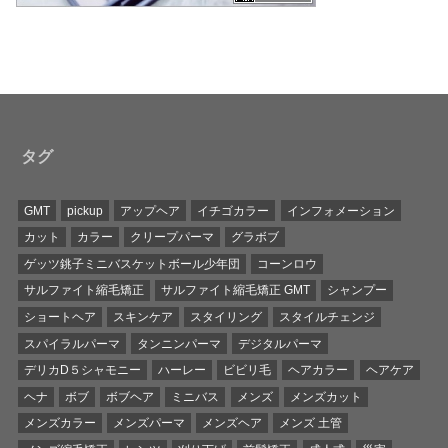
タグ
GMT
pickup
アップヘア
イチゴカラー
インフォメーション
カット
カラー
クリープパーマ
グラボブ
ゲッツ銚子ミニバスケットボール少年団
コーンロウ
サルファイト縮毛矯正
サルファイト縮毛矯正 GMT
シャンプー
ショートヘア
スキンケア
スタイリング
スタイルチェンジ
スパイラルパーマ
タンニンパーマ
デジタルパーマ
デリカD５シャモニー
ハーレー
ビビリ毛
ヘアカラー
ヘアケア
ヘナ
ボブ
ボブヘア
ミニバス
メンズ
メンズカット
メンズカラー
メンズパーマ
メンズヘア
メンズ 土管