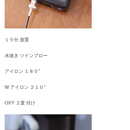
１５分 放置
水抜き ツインブロー
アイロン １８０°
W アイロン ２１０°
OXY ２度 付け