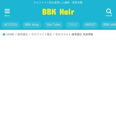
サルファイト剤を使用した施術・美容全般
BBK Hair
menu
search
ACCESS
BBK shop
You Tube
ブログ
ABOUT
BBK prof
HOME
縮毛矯正
サルファイト矯正
サルファイト 縮毛矯正 毛束実験